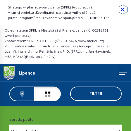
Strategický plán rozvoje Lipenců (SPRL) byl zpracován
v rámci projektu „Koordinátoři participativního plánování:
pilotní program“ realizovaném ve spolupráci s IPR, MHMP a TSK.
Objednatelem SPRL je Městská část Praha-Lipence (IČ: 00241431,
www.lipence.cz).
Zhotovitelem SPRL je ATELIER L (IČ: 25056476, www.atelierl.cz).
Zodpovědné osoby: Ing. arch. Jana Langerová (Koncepční rozvaha o
území); Ing. arch. Ing. Petr Štěpánek, PhD. (SPRL); Ing. Jan Havránek,
MBA, MPA (AQE advisors, PinCity).
Lipence
FILTER
Seřadit podle: