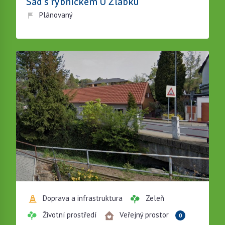
Sad s rybníčkem U Žlábku
Plánovaný
Doprava a infrastruktura
Zeleň
Životní prostředí
Veřejný prostor
0