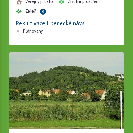
Veřejný prostor
Životní prostředí
Zeleň
0
Rekultivace Lipenecké návsi
Plánovaný