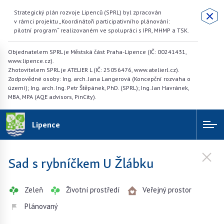
Strategický plán rozvoje Lipenců (SPRL) byl zpracován
v rámci projektu „Koordinátoři participativního plánování:
pilotní program“ realizovaném ve spolupráci s IPR, MHMP a TSK.
Objednatelem SPRL je Městská část Praha-Lipence (IČ: 00241431,
www.lipence.cz).
Zhotovitelem SPRL je ATELIER L (IČ: 25056476, www.atelierl.cz).
Zodpovědné osoby: Ing. arch. Jana Langerová (Koncepční rozvaha o
území); Ing. arch. Ing. Petr Štěpánek, PhD. (SPRL); Ing. Jan Havránek,
MBA, MPA (AQE advisors, PinCity).
Lipence
Sad s rybníčkem U Žlábku
Zeleň
Životní prostředí
Veřejný prostor
Plánovaný