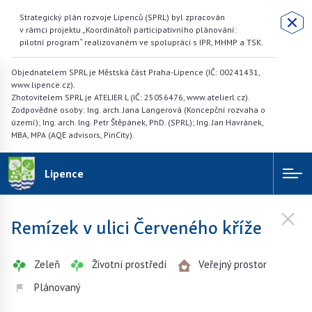
Strategický plán rozvoje Lipenců (SPRL) byl zpracován
v rámci projektu „Koordinátoři participativního plánování:
pilotní program“ realizovaném ve spolupráci s IPR, MHMP a TSK.
Objednatelem SPRL je Městská část Praha-Lipence (IČ: 00241431,
www.lipence.cz).
Zhotovitelem SPRL je ATELIER L (IČ: 25056476, www.atelierl.cz).
Zodpovědné osoby: Ing. arch. Jana Langerová (Koncepční rozvaha o
území); Ing. arch. Ing. Petr Štěpánek, PhD. (SPRL); Ing. Jan Havránek,
MBA, MPA (AQE advisors, PinCity).
Lipence
Remízek v ulici Červeného kříže
Zeleň
Životní prostředí
Veřejný prostor
Plánovaný