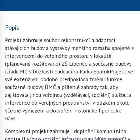
Popis
Projekt zahrnuje soubor rekonstrukcí a adaptací
stávajících budov a výstavby menšího rozsahu spojené s
intervencemi do veřejného prostoru v lokalitě
(plánovaně rozšiřované) ZŠ Lipence a současné budovy
Úřadu MČ v blízkosti budoucího Parku SoutokProjekt ve
své extenzivní podobě předpokládá změnu funkce
současné budovy ÚMČ a přilehlé zahrady tak, aby
zajišťovala jinou veřejnou (vzdělávací, sociální) službu, a
intervence do veřejných prostranství v blízkém okolí,
včetně vymezení a dotvoření historické lipenecké
návsi.
Komplexní projekt zahrnuje i doplnění komunitního
centra U vrby o sociální infrastrukturu (dům seniorů) v