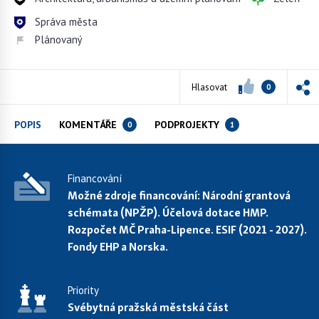
Správa města
Plánovaný
Hlasovat
0
POPIS
KOMENTÁŘE
PODPROJEKTY
0
1
Financování
Možné zdroje financování: Národní grantová
schémata (NPŽP). Účelová dotace HMP.
Rozpočet MČ Praha-Lipence. ESIF (2021 - 2027).
Fondy EHP a Norska.
Priority
Svébytná pražská městská část