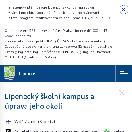
Strategický plán rozvoje Lipenců (SPRL) byl zpracován
v rámci projektu „Koordinátoři participativního plánování:
pilotní program“ realizovaném ve spolupráci s IPR, MHMP a TSK.
Objednatelem SPRL je Městská část Praha-Lipence (IČ: 00241431,
www.lipence.cz).
Zhotovitelem SPRL je ATELIER L (IČ: 25056476, www.atelierl.cz).
Zodpovědné osoby: Ing. arch. Jana Langerová (Koncepční rozvaha o
území); Ing. arch. Ing. Petr Štěpánek, PhD. (SPRL); Ing. Jan Havránek,
MBA, MPA (AQE advisors, PinCity).
Lipence
Lipenecký školní kampus a
úprava jeho okolí
Vzdělávaní a školství
Architektura, urbanismus a územní plánování
Zeleň